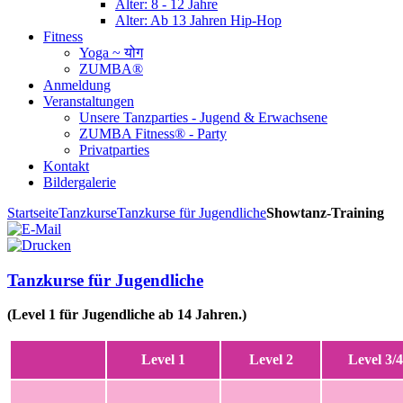
Alter: 8 - 12 Jahre
Alter: Ab 13 Jahren Hip-Hop
Fitness
Yoga ~ योग
ZUMBA®
Anmeldung
Veranstaltungen
Unsere Tanzparties - Jugend & Erwachsene
ZUMBA Fitness® - Party
Privatparties
Kontakt
Bildergalerie
Startseite
Tanzkurse
Tanzkurse für Jugendliche
Showtanz-Training
Tanzkurse für Jugendliche
(Level 1 für Jugendliche ab 14 Jahren.)
Level 1
Level 2
Level 3/4