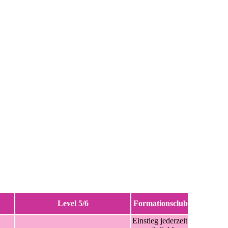
Level 5/6
Formationsclub
Einstieg jederzeit